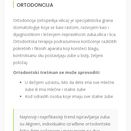
ORTODONCIJA
Ortodoncija (ortopedija vilica) je specijalisticka grana
stomatologije koja se bavi rastom, razvojem kao i
dijagnostikom i lečenjem nepravilnosti zuba,vilica i lica.
Ortodontska terapija podrazumeva korišćenje različitih
pokretnih i fiksnih aparata koji koristeći blagu,
kontrolisanu sliu postavljaju zube u bolji, željeni
položaj.
Ortodontski tretman se može sprovoditi:
U dečijem uzrastu, bilo da dete ima sve mlečne
zube ili ima mlečne i stalne zube
Kod odraslih osoba koje imaju sve stalne zube
Najnoviji i najefikasniji trend ispravljanja zuba
su Aligneri, individualno izrađene ortodontske
folije čijim nošenjem i menjanjem na dve