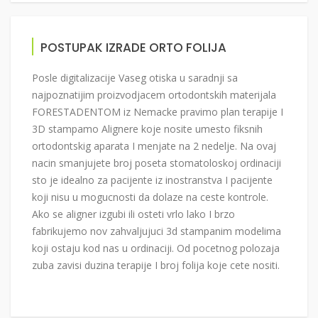
POSTUPAK IZRADE ORTO FOLIJA
Posle digitalizacije Vaseg otiska u saradnji sa
najpoznatijim proizvodjacem ortodontskih materijala
FORESTADENTOM iz Nemacke pravimo plan terapije I
3D stampamo Alignere koje nosite umesto fiksnih
ortodontskig aparata I menjate na 2 nedelje. Na ovaj
nacin smanjujete broj poseta stomatoloskoj ordinaciji
sto je idealno za pacijente iz inostranstva I pacijente
koji nisu u mogucnosti da dolaze na ceste kontrole.
Ako se aligner izgubi ili osteti vrlo lako I brzo
fabrikujemo nov zahvaljujuci 3d stampanim modelima
koji ostaju kod nas u ordinaciji. Od pocetnog polozaja
zuba zavisi duzina terapije I broj folija koje cete nositi.