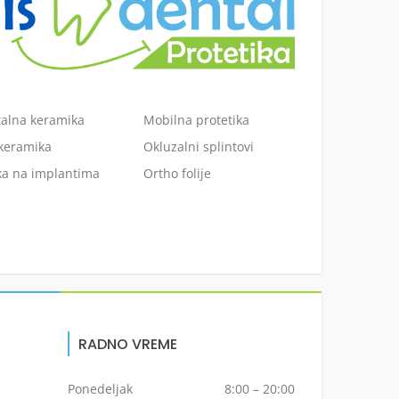
alna keramika
Mobilna protetika
keramika
Okluzalni splintovi
ka na implantima
Ortho folije
RADNO VREME
Ponedeljak
8:00 – 20:00