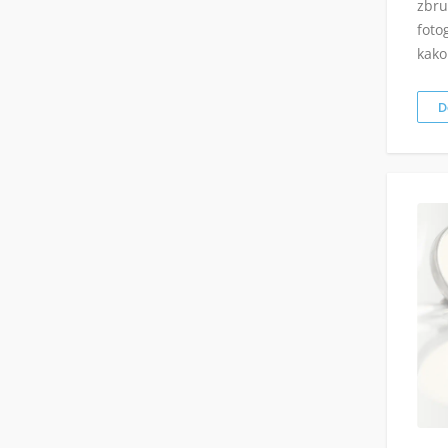
zbru
foto
kako
D