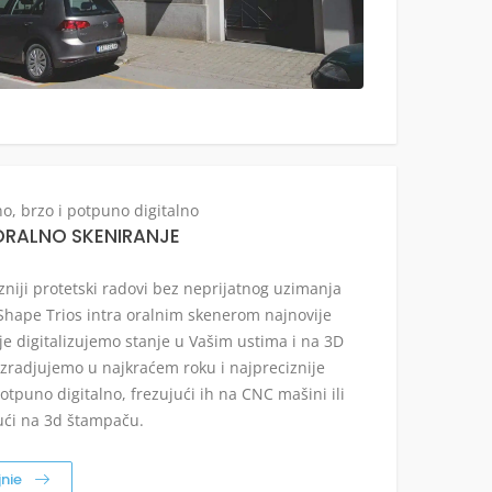
o, brzo i potpuno digitalno
ORALNO SKENIRANJE
zniji protetski radovi bez neprijatnog uzimanja
3Shape Trios intra oralnim skenerom najnovije
je digitalizujemo stanje u Vašim ustima i na 3D
zradjujemo u najkraćem roku i najpreciznije
otpuno digitalno, frezujući ih na CNC mašini ili
ći na 3d štampaču.
jnie