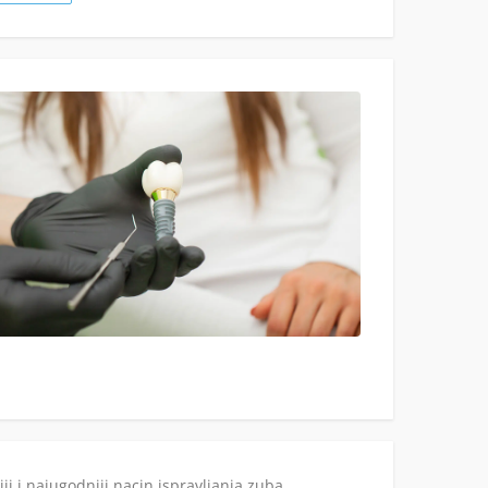
ji i najugodniji nacin ispravljanja zuba