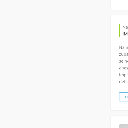
Na
IM
Na n
zuba
se n
anes
impl
defi
D