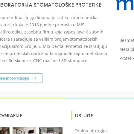
ABORATORIJA STOMATOLOŠKE PROTETIKE
lopu ordinacije godinama je radila zubotehnička
ratorija koja je 2016 godine prerasla u MIS
alProtetiku, zasebnu firmu koja zaposljava 6 zubnih
icara I saradjuje sa velikim brojem stomatoloskih
Bezmet
nacija sirom Srbije. U MIS Dental Protetici se izradjuju
Metalo
vrste protetskih nadoknada najmodernijim metodama
Proteti
steci 3d skenere, CNC masine I 3D stampace.
iše informacija
OGRAFIJE
USLUGE
Oralna hirurgija