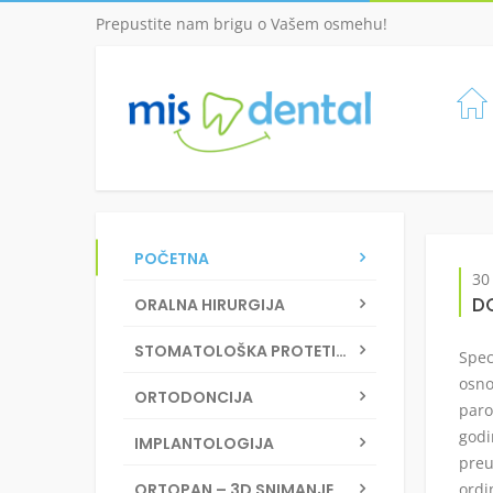
Prepustite nam brigu o Vašem osmehu!
POČETNA
30
D
ORALNA HIRURGIJA
STOMATOLOŠKA PROTETIKA
Spec
osno
ORTODONCIJA
paro
godi
IMPLANTOLOGIJA
preu
ORTOPAN – 3D SNIMANJE
ordi