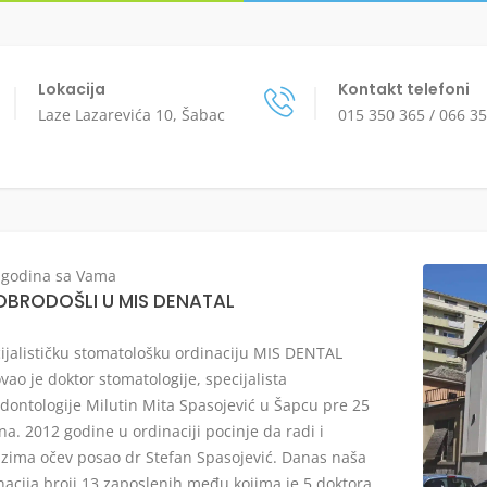
Lokacija
Kontakt telefoni
Laze Lazarevića 10, Šabac
015 350 365 / 066 3
 godina sa Vama
OBRODOŠLI U MIS DENATAL
ijalističku stomatološku ordinaciju MIS DENTAL
vao je doktor stomatologije, specijalista
dontologije Milutin Mita Spasojević u Šapcu pre 25
na. 2012 godine u ordinaciji pocinje da radi i
zima očev posao dr Stefan Spasojević. Danas naša
nacija broji 13 zaposlenih među kojima je 5 doktora,