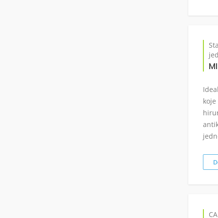
St
je
MI
Idea
koje
hiru
anti
jedn
D
CA