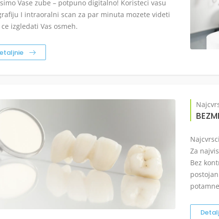
simo Vase zube – potpuno digitalno! Koristeci vasu
grafiju I intraoralni scan za par minuta mozete videti
 ce izgledati Vas osmeh.
etaljnie
Najcvrs
BEZM
Najcvrsci
Za najvi
Bez kontr
postojan
potamnel
Detal