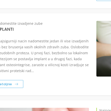
domestite izvadjene zube
PLANTI
ajsigurniji nacin nadomestite jedan ili vise izvadjenih
 bez brusenja vasih okolnih zdravih zuba. Oslobodite
eudobnih proteza. U prvoj fazi, bezbolno sa lokalnom
tezijom se postavlja implant a u drugoj fazi, kada
ant osteointegrise, zaraste u vilicnoj kosti izradjuje se
nitivni protetski rad…
etaljnie
Najnovi