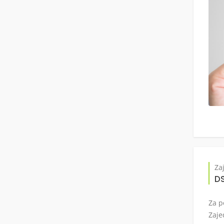
Za
DS
Za p
Zaje