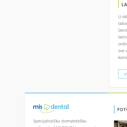
L
U sk
labo
Dent
tehn
ordi
sve 
kori
V
FOT
Specijalističku stomatološku