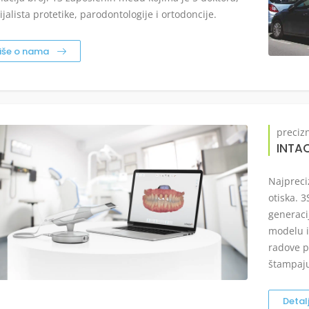
ijalista protetike, parodontologije i ortodoncije.
iše o nama
precizn
INTA
Najpreci
otiska. 
generaci
modelu i
radove p
štampaju
Detal