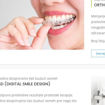
ORTH
Menjanje
postavit
neugodni
odrzavan
Broj foli
Detal
jedno dizajniramo Vaš budući osmeh
D (DIGITAL SMILE DESIGN)
otpuno predvidive rezultate protetske terapije.
dno dizajnirajmo Vas buduci osmeh pre nego sto