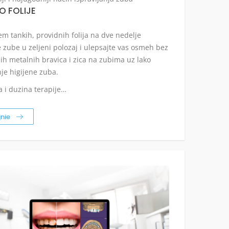
O FOLIJE
m tankih, providnih folija na dve nedelje
e zube u zeljeni polozaj i ulepsajte vas osmeh bez
h metalnih bravica i zica na zubima uz lako
je higijene zuba.
ja i duzina terapije…
jnie