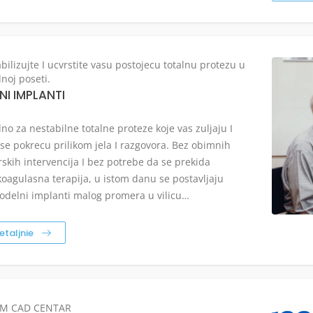
abilizujte I ucvrstite vasu postojecu totalnu protezu u
dnoj poseti.
NI IMPLANTI
lno za nestabilne totalne proteze koje vas zuljaju I
 se pokrecu prilikom jela I razgovora. Bez obimnih
rskih intervencija I bez potrebe da se prekida
koagulasna terapija, u istom danu se postavljaju
odelni implanti malog promera u vilicu…
etaljnie
M CAD CENTAR