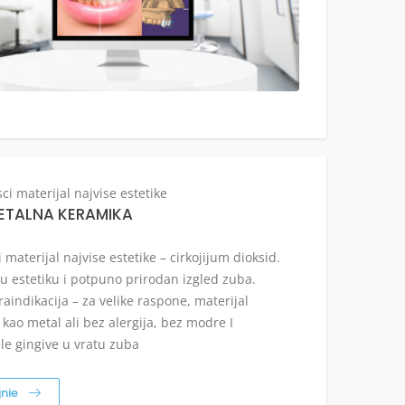
ci materijal najvise estetike
ETALNA KERAMIKA
 materijal najvise estetike – cirkojijum dioksid.
su estetiku i potpuno prirodan izgled zuba.
aindikacija – za velike raspone, materijal
 kao metal ali bez alergija, bez modre I
e gingive u vratu zuba
jnie