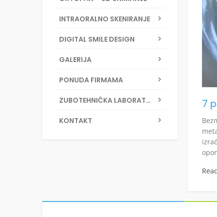
INTRAORALNO SKENIRANJE
DIGITAL SMILE DESIGN
GALERIJA
PONUDA FIRMAMA
ZUBOTEHNIČKA LABORATORIJA
7 
KONTAKT
Bezm
meta
izra
opon
Rea