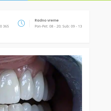
Radno vreme
50 365
Pon-Pet: 08 - 20; Sub: 09 - 13