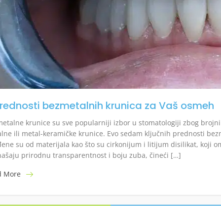
prednosti bezmetalnih krunica za Vaš osmeh
etalne krunice su sve popularniji izbor u stomatologiji zbog brojn
lne ili metal-keramičke krunice. Evo sedam ključnih prednosti bez
đene su od materijala kao što su cirkonijum i litijum disilikat, koji
ašaju prirodnu transparentnost i boju zuba, čineći […]
d More