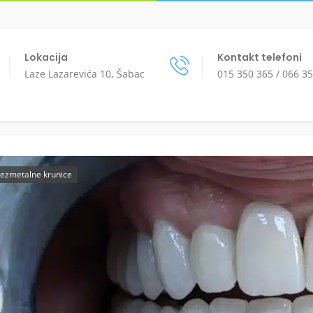
Lokacija
Kontakt telefoni
Laze Lazarevića 10, Šabac
015 350 365 / 066 3
ezmetalne krunice